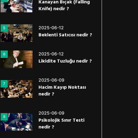
Kanayan Bıçak (Falling
Knife) nedir ?
2025-06-12
5
Beklenti Satıcısı nedir ?
2025-06-12
6
Likidite Tuzluğu nedir ?
2025-06-09
7
Hacim Kayıp Noktası
nedir ?
2025-06-09
8
Psikolojik Sınır Testi
nedir ?