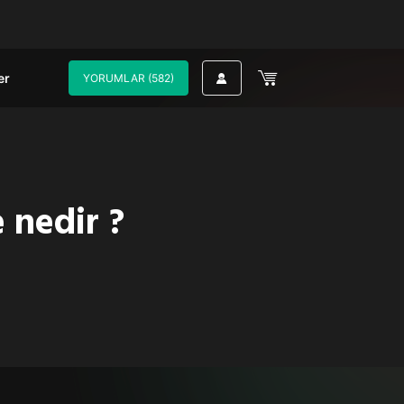
er
YORUMLAR (582)
 nedir ?