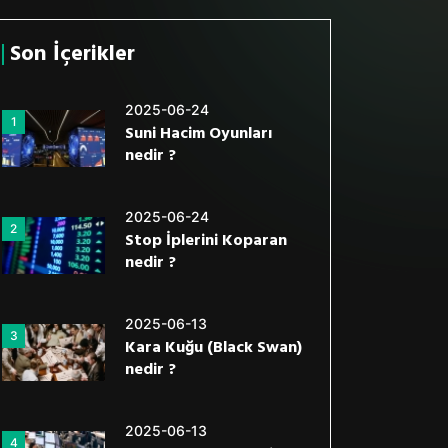
Son İçerikler
2025-06-24
1
Suni Hacim Oyunları
nedir ?
2025-06-24
2
Stop İplerini Koparan
nedir ?
2025-06-13
3
Kara Kuğu (Black Swan)
nedir ?
2025-06-13
4