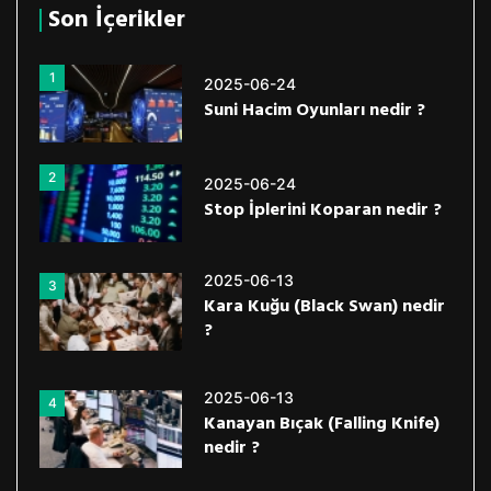
Son İçerikler
1
2025-06-24
Suni Hacim Oyunları nedir ?
2
2025-06-24
Stop İplerini Koparan nedir ?
2025-06-13
3
Kara Kuğu (Black Swan) nedir
?
2025-06-13
4
Kanayan Bıçak (Falling Knife)
nedir ?